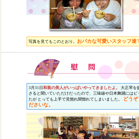
おバカな可愛いスタッフ達
写真を見てもこのとおり。
･････････････････････････････････････････････････････････････････････････････････････････
3月31日
和装の美人がいっぱいやってきましたよ。
大正琴を
さると聞いていただけだったので、三味線や日本舞踊にはビ
どうぞ
たが とっても上手で見惚れ聞惚れてしまいました。
ださいな。