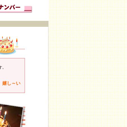
す。
嬉し～い
。