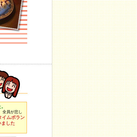
･･････････････････････････････････
た。
、全員が悲し
タイムボラン
いました